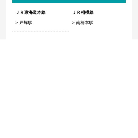
ＪＲ東海道本線
ＪＲ相模線
戸塚駅
南橋本駅
コンテンツ
仕様書一覧
非公開物件リクエスト
G・Aホールディングス株式会社
〒231-0032
神奈川県横浜市中区不老町1丁目1番地5
横浜東芝ビル